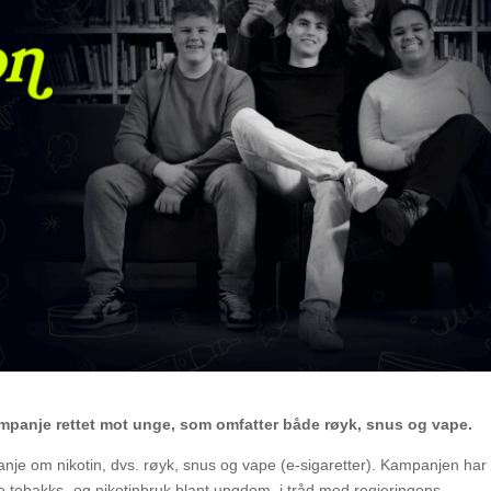
ampanje rettet mot unge, som omfatter både røyk, snus og vape.
anje om nikotin, dvs. røyk, snus og vape (e-sigaretter). Kampanjen ha
e tobakks- og nikotinbruk blant ungdom, i tråd med regjeringens