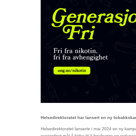
Helsedirektoratet har lansert en ny tobakksk
Helsedirektoratet lanserte i mai 2024 en ny kamp
overordnet mål å bidra til å forebygge og reduser