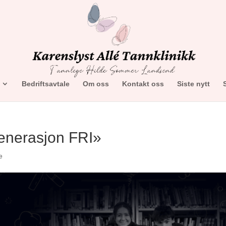
Bedriftsavtale
Om oss
Kontakt oss
Siste nytt
nerasjon FRI»
e